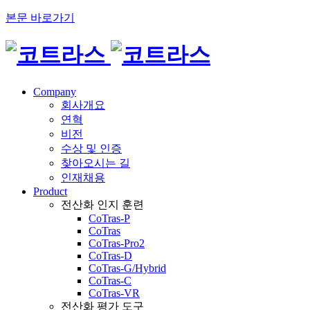
본문 바로가기
Company
회사개요
연혁
비전
수상 및 인증
찾아오시는 길
인재채용
Product
전산화 인지 훈련
CoTras-P
CoTras
CoTras-Pro2
CoTras-D
CoTras-G/Hybrid
CoTras-C
CoTras-VR
전산화 평가 도구