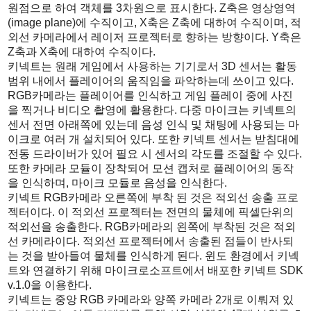
원점으로 하여 객체를 3차원으로 표시한다. Z축은 영상영역
(image plane)에 수직이고, X축은 Z축에 대하여 수직이며, 적
외선 카메라에서 레이저 프로젝터로 향하는 방향이다. Y축은
Z축과 X축에 대하여 수직이다.
키넥트는 원래 게임에서 사용하는 기기로서 3D 센서는 활동
범위 내에서 플레이어의 움직임을 파악하는데 쓰이고 있다.
RGB카메라는 플레이어를 인식하고 게임 플레이 중에 사진
을 찍거나 비디오 촬영에 활용한다. 다중 마이크는 키넥트의
센서 전면 아래쪽에 있는데 음성 인식 및 채팅에 사용되는 마
이크로 여러 개 설치되어 있다. 또한 키넥트 센서는 받침대에
전동 드라이버가 있어 필요 시 센서의 각도를 조절할 수 있다.
또한 카메라 모듈이 장착되어 모션 캡처로 플레이어의 동작
을 인식하며, 마이크 모듈로 음성을 인식한다.
키넥트 RGB카메라 오른쪽에 부착 된 것은 적외선 송출 프로
젝터이다. 이 적외선 프로젝터는 전면의 물체에 픽셀단위의
적외선을 송출한다. RGB카메라의 왼쪽에 부착된 것은 적외
선 카메라이다. 적외선 프로젝터에서 송출된 점들이 반사되
는 것을 받아들여 물체를 인식하게 된다. 윈도 환경에서 키넥
트와 연결하기 위해 마이크로소프트에서 배포한 키넥트 SDK
v.1.0을 이용한다.
키넥트는 중앙 RGB 카메라와 양쪽 카메라 2개로 이뤄져 있