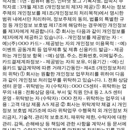
적자료 : 1년 - 컴퓨터 통신, 인터넷 로그 기록자료, 접속지 추
적자료 : 3개월 제3조 (개인정보의 제3자 제공) ① 회사는 정보
주체의 개인정보를 제1조(개인정보의 처리목적)에서 명시한
범위 내에서만 처리하며, 정보주체의 동의, 법률의 특별한 규
정 등 개인정보 보호법 제17조에 해당하는 경우에만 개인정보
를 제3자에게 제공합니다. ② 회사는 다음과 같이 개인정보를
제3자에게 제공하고 있습니다. - 개인정보를 제공받는 자 : <
예) (주) OOO 카드> - 제공받는 자의 개인정보 이용목적 : <예)
이벤트 공동개최 등 업무제휴 및 제휴 신용카드 발급> - 제공
하는 개인정보 항목 : <예) 성명, 주소, 전화번호, 이메일주소,
카드결제계좌정보> - 제공받는 자의 보유, 이용기간 : <예) 신
용카드 발급계약에 따른 거래기간동안> 제4조 (개인정보처리
의 위탁) ① 회사는 원활한 개인정보 업무처리를 위하여 다음
과 같이 개인정보 처리업무를 위탁하고 있습니다. 1. 전화 상담
센터 운영 - 위탁받는 자 (수탁자) : OOO CS센터 - 위탁하는 업
무의 내용 : 전화상담 응대, 부서 및 직원 안내 등 2. A/S 센터
운영 - 위탁받는 자 (수탁자) : OOO 전자 - 위탁하는 업무의 내
용 : 고객 대상 제품 A/S 제공 ② 회사는 위탁계약 체결 시 개인
정보 보호법 제25조에 따라 위탁업무 수행목적 외 개인정보 처
리금지, 기술적․관리적 보호조치, 재위탁 제한, 수탁자에 대한
관리․감독, 손해배상 등 책임에 관한 사항을 계약서 등 문서에
명시하고, 수탁자가 개인정보를 안전하게 처리하는지를 감독