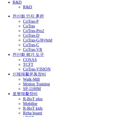
R&D
R&D
전산화 인지 훈련
CoTras-P
CoTras
CoTras-Pro2
CoTras-D
CoTras-G/Hybrid
CoTras-C
CoTras-VR
전산화 평가 도구
COSAS
TCFT
CoTras-VISION
신체재활운동장비
Walk-Mill
Motion Training
SP-1100M
로봇재활장비
R-BoT plus
Mobilise
R-BoT kids
Reha board