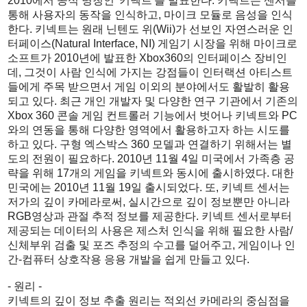
2010에서 공식 명칭인 '키넥트'를 발표한다. 키넥트는 센서를
통해 사용자의 동작을 인식하고, 마이크 모듈로 음성을 인식
한다. 키넥트는 원래 닌텐도 위(Wii)가 선보인 자연스러운 인
터페이스(Natural Interface, NI) 게임기 시장을 위해 마이크로
소프트가 2010년에 발표한 Xbox360의 인터페이스 장비인
데, 그것이 사람 인식에 가지는 강점들이 인터랙션 아티스트
들에게 주목 받으면서 게임 이외의 분야에서도 활발히 활용
되고 있다. 최근 개인 개발자 및 다양한 연구 기관에서 기존의
Xbox 360 콘솔 게임 컨트롤러 기능에서 벗어나 키넥트와 PC
와의 연동을 통해 다양한 영역에서 활용하고자 하는 시도를
하고 있다. 구형 엑스박스 360 모델과 연결하기 위해서는 별
도의 전원이 필요하다. 2010년 11월 4일 미국에서 가족층 공
략을 위해 17개의 게임을 키넥트와 동시에 출시하였다. 대한
민국에는 2010년 11월 19일 출시되었다. 또, 키넥트 센서는
저가의 깊이 카메라로써, 실시간으로 깊이 정보뿐만 아니라
RGB영상과 관절 추적 정보를 제공한다. 키넥트 센서로부터
제공되는 데이터의 사용은 제스처 인식을 위해 필요한 사람/
신체부위 검출 및 포즈 추정의 수고를 덜어주고, 게임이나 인
간-컴퓨터 상호작용 응용 개발을 쉽게 만들고 있다.
- 원리 -
키넥트의 깊이 정보 추출 원리는 적외선 카메라의 중심점을