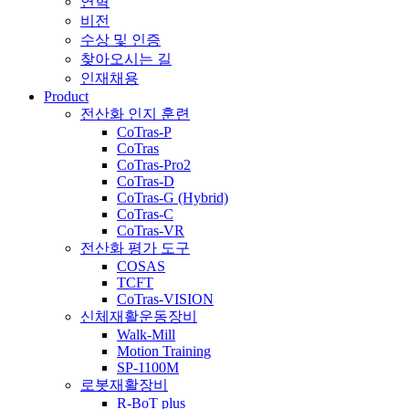
연혁
비전
수상 및 인증
찾아오시는 길
인재채용
Product
전산화 인지 훈련
CoTras-P
CoTras
CoTras-Pro2
CoTras-D
CoTras-G (Hybrid)
CoTras-C
CoTras-VR
전산화 평가 도구
COSAS
TCFT
CoTras-VISION
신체재활운동장비
Walk-Mill
Motion Training
SP-1100M
로봇재활장비
R-BoT plus