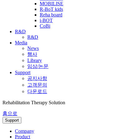
MOBILISE
R-BoT kids
Reha board
i-BOT
CoBi
R&D
R&D
Media
News
행사
Library
임상/논문
Support
공지사항
고객문의
다운로드
Rehabilitation Therapy Solution
홈으로
Support
Company
Product