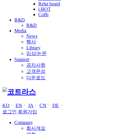
Reha board
i-BOT
CoBi
R&D
R&D
Media
News
행사
Library
임상/논문
Support
공지사항
고객문의
다운로드
KO
ㆍ
EN
ㆍ
JA
ㆍ
CN
ㆍ
DE
ㆍ
로그인
회원가입
Company
회사개요