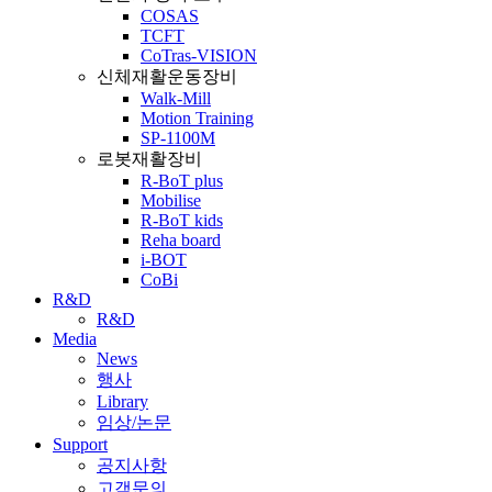
COSAS
TCFT
CoTras-VISION
신체재활운동장비
Walk-Mill
Motion Training
SP-1100M
로봇재활장비
R-BoT plus
Mobilise
R-BoT kids
Reha board
i-BOT
CoBi
R&D
R&D
Media
News
행사
Library
임상/논문
Support
공지사항
고객문의