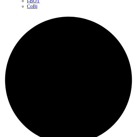
i-BOT
CoBi