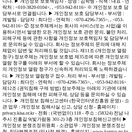
니다. ▶ 개인정보 보호책임자 - 성명 : 김학병 - 직책 : 대표 - 연
락처 : <010-3820-0104>,
, <053-942-8116> ※ 개인정보 보호 담
당부서로 연결됩니다. ▶ 개인정보 보호 담당부서 - 부서명 :
개발팀 - 담당자 : 최다인 - 연락처 : <070-4296-7365>,
, <053-
942-8116> ② 정보주체께서는 회사의 서비스(또는 사업)을 이
용하시면서 발생한 모든 개인정보 보호 관련 문의, 불만 처리,
피해구제 등에 관한 사항을 개인정보 보호책임자 및 담당부서
로 문의하실 수 있습니다. 회사는 정보주체의 문의에 대해 지
체없이 답변 및 처리해드릴 것입니다. 제11조 (개인정보 열람
청구) 정보주체는 개인정보 보호법 제35조에 따른 개인정보의
열람 청구를 아래의 부서에 할 수 있습니다. 회사는 정보주체
의 개인정보 열람 청구가 신속하게 처리되도록 노력하겠습니
다. ▶ 개인정보 열람청구 접수․처리 부서 - 부서명 : 개발팀 -
담당자 : 최다인 - 연락처 : <070-4296-7365>,
, <053-942-8116>
제12조 (권익침해 구제 방법) 정보주체는 아래의 기관에 대해
개인정보 침해에 대한 피해구제, 상담 등을 문의하실 수 있습
니다. ▶ 개인정보 침해신고센터 (한국인터넷진흥원 운영) - 소
관 업무 : 개인정보 침해사실 신고, 상담 신청 - 홈페이지 :
privacy.kisa.or.kr - 전화 : (국번없이) 118 - 주소 : (58324) 전남 나
주시 진흥길 9(빛가람동 301-2) 3층 개인정보침해신고센터 ▶
개인정보 분쟁조정위원회 - 소관업무 : 개인정보 분쟁조정신
청, 집단분쟁조정 (민사적 해결) - 홈페이지 : www.kopico.go.kr