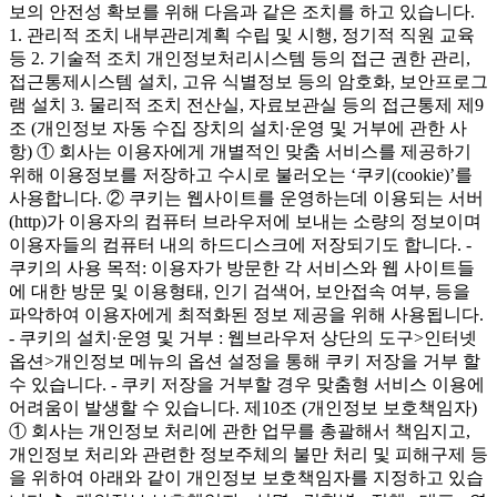
보의 안전성 확보를 위해 다음과 같은 조치를 하고 있습니다.
1. 관리적 조치 내부관리계획 수립 및 시행, 정기적 직원 교육
등 2. 기술적 조치 개인정보처리시스템 등의 접근 권한 관리,
접근통제시스템 설치, 고유 식별정보 등의 암호화, 보안프로그
램 설치 3. 물리적 조치 전산실, 자료보관실 등의 접근통제 제9
조 (개인정보 자동 수집 장치의 설치∙운영 및 거부에 관한 사
항) ① 회사는 이용자에게 개별적인 맞춤 서비스를 제공하기
위해 이용정보를 저장하고 수시로 불러오는 ‘쿠키(cookie)’를
사용합니다. ② 쿠키는 웹사이트를 운영하는데 이용되는 서버
(http)가 이용자의 컴퓨터 브라우저에 보내는 소량의 정보이며
이용자들의 컴퓨터 내의 하드디스크에 저장되기도 합니다. -
쿠키의 사용 목적: 이용자가 방문한 각 서비스와 웹 사이트들
에 대한 방문 및 이용형태, 인기 검색어, 보안접속 여부, 등을
파악하여 이용자에게 최적화된 정보 제공을 위해 사용됩니다.
- 쿠키의 설치∙운영 및 거부 : 웹브라우저 상단의 도구>인터넷
옵션>개인정보 메뉴의 옵션 설정을 통해 쿠키 저장을 거부 할
수 있습니다. - 쿠키 저장을 거부할 경우 맞춤형 서비스 이용에
어려움이 발생할 수 있습니다. 제10조 (개인정보 보호책임자)
① 회사는 개인정보 처리에 관한 업무를 총괄해서 책임지고,
개인정보 처리와 관련한 정보주체의 불만 처리 및 피해구제 등
을 위하여 아래와 같이 개인정보 보호책임자를 지정하고 있습