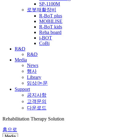
SP-1100M
로봇재활장비
R-BoT plus
MOBILISE
R-BoT kids
Reha board
i-BOT
CoBi
R&D
R&D
Media
News
행사
Library
임상/논문
Support
공지사항
고객문의
다운로드
Rehabilitation Therapy Solution
홈으로
Media