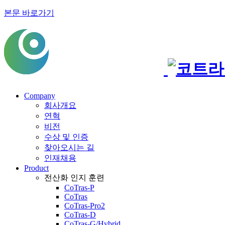
본문 바로가기
Company
회사개요
연혁
비전
수상 및 인증
찾아오시는 길
인재채용
Product
전산화 인지 훈련
CoTras-P
CoTras
CoTras-Pro2
CoTras-D
CoTras-G/Hybrid