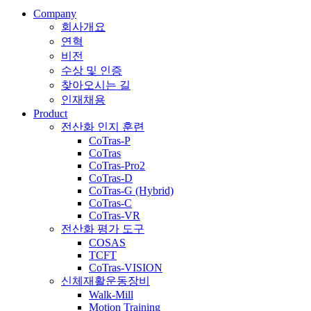
Company
회사개요
연혁
비전
수상 및 인증
찾아오시는 길
인재채용
Product
전산화 인지 훈련
CoTras-P
CoTras
CoTras-Pro2
CoTras-D
CoTras-G (Hybrid)
CoTras-C
CoTras-VR
전산화 평가 도구
COSAS
TCFT
CoTras-VISION
신체재활운동장비
Walk-Mill
Motion Training