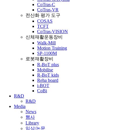
CoTras-C
CoTras-VR
전산화 평가 도구
COSAS
TCFT
CoTras-VISION
신체재활운동장비
Walk-Mill
Motion Training
SP-1100M
로봇재활장비
R-BoT plus
Mobilise
R-BoT kids
Reha board
i-BOT
CoBi
R&D
R&D
Media
News
행사
Library
임상/논문