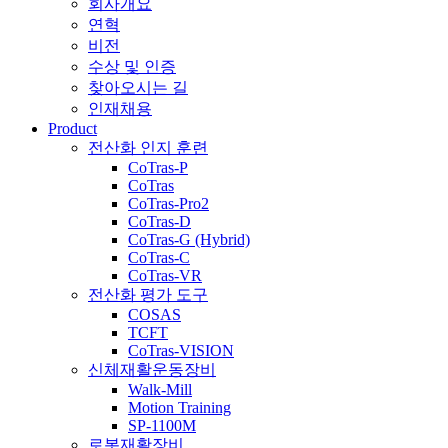
회사개요
연혁
비전
수상 및 인증
찾아오시는 길
인재채용
Product
전산화 인지 훈련
CoTras-P
CoTras
CoTras-Pro2
CoTras-D
CoTras-G (Hybrid)
CoTras-C
CoTras-VR
전산화 평가 도구
COSAS
TCFT
CoTras-VISION
신체재활운동장비
Walk-Mill
Motion Training
SP-1100M
로봇재활장비