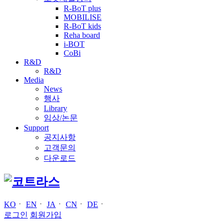
R-BoT plus
MOBILISE
R-BoT kids
Reha board
i-BOT
CoBi
R&D
R&D
Media
News
행사
Library
임상/논문
Support
공지사항
고객문의
다운로드
KO
ㆍ
EN
ㆍ
JA
ㆍ
CN
ㆍ
DE
ㆍ
로그인
회원가입