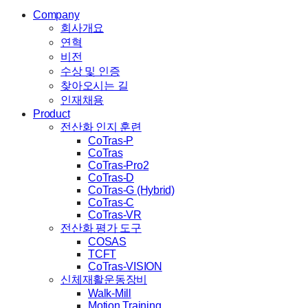
Company
회사개요
연혁
비전
수상 및 인증
찾아오시는 길
인재채용
Product
전산화 인지 훈련
CoTras-P
CoTras
CoTras-Pro2
CoTras-D
CoTras-G (Hybrid)
CoTras-C
CoTras-VR
전산화 평가 도구
COSAS
TCFT
CoTras-VISION
신체재활운동장비
Walk-Mill
Motion Training