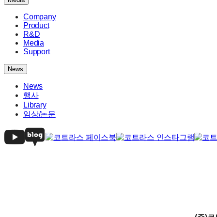
Company
Product
R&D
Media
Support
News
News
행사
Library
임상/논문