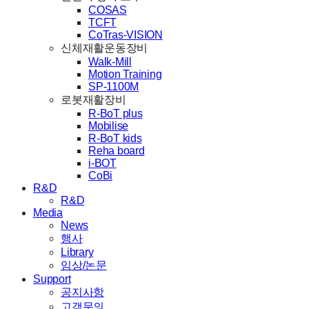
COSAS
TCFT
CoTras-VISION
신체재활운동장비
Walk-Mill
Motion Training
SP-1100M
로봇재활장비
R-BoT plus
Mobilise
R-BoT kids
Reha board
i-BOT
CoBi
R&D
R&D
Media
News
행사
Library
임상/논문
Support
공지사항
고객문의