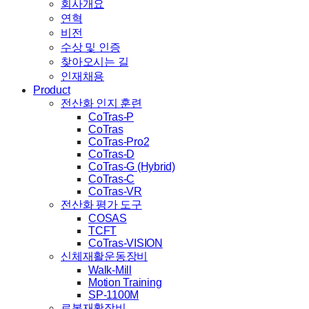
회사개요
연혁
비전
수상 및 인증
찾아오시는 길
인재채용
Product
전산화 인지 훈련
CoTras-P
CoTras
CoTras-Pro2
CoTras-D
CoTras-G (Hybrid)
CoTras-C
CoTras-VR
전산화 평가 도구
COSAS
TCFT
CoTras-VISION
신체재활운동장비
Walk-Mill
Motion Training
SP-1100M
로봇재활장비