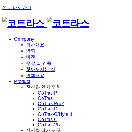
본문 바로가기
Company
회사개요
연혁
비전
수상 및 인증
찾아오시는 길
인재채용
Product
전산화 인지 훈련
CoTras-P
CoTras
CoTras-Pro2
CoTras-D
CoTras-G/Hybrid
CoTras-C
CoTras-VR
전산화 평가 도구