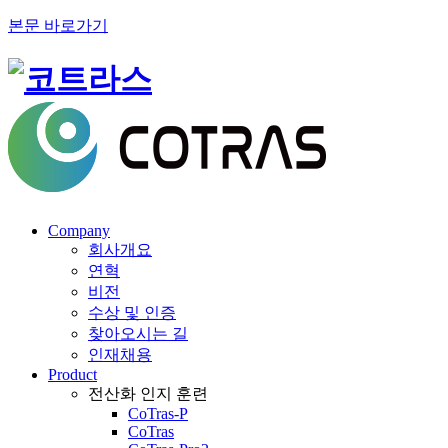
본문 바로가기
Company
회사개요
연혁
비전
수상 및 인증
찾아오시는 길
인재채용
Product
전산화 인지 훈련
CoTras-P
CoTras