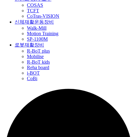
COSAS
TCFT
CoTras-VISION
신체재활운동장비
Walk-Mill
Motion Training
SP-1100M
로봇재활장비
R-BoT plus
Mobilise
R-BoT kids
Reha board
i-BOT
CoBi