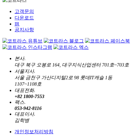
고객문의
다운로드
IR
공지사항
본사.
대구 북구 오봉로 164, 대구지식산업센터 701호~703호
서울지사.
서울 금천구 가산디지털2로 98 롯데IT캐슬 1동
1107~1108호
대표전화.
+82 1800-7553
팩스.
053-942-8116
대표이사.
김학병
개인정보처리방침