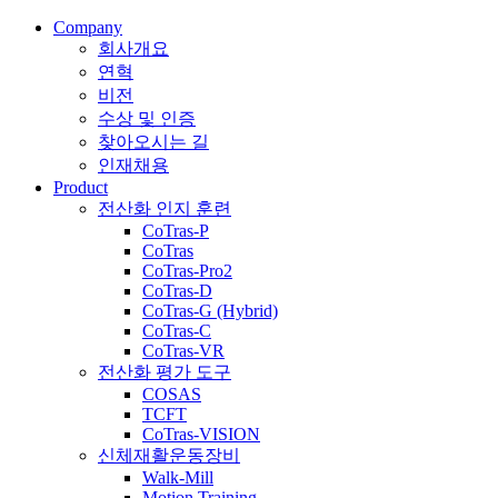
Company
회사개요
연혁
비전
수상 및 인증
찾아오시는 길
인재채용
Product
전산화 인지 훈련
CoTras-P
CoTras
CoTras-Pro2
CoTras-D
CoTras-G (Hybrid)
CoTras-C
CoTras-VR
전산화 평가 도구
COSAS
TCFT
CoTras-VISION
신체재활운동장비
Walk-Mill
Motion Training