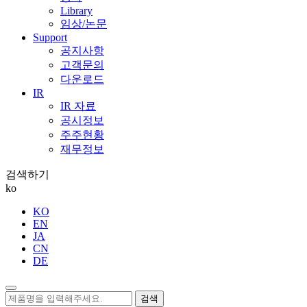
Library
임상/논문
Support
공지사항
고객문의
다운로드
IR
IR 자료
공시정보
주주현황
재무정보
검색하기
ko
KO
EN
JA
CN
DE
검색