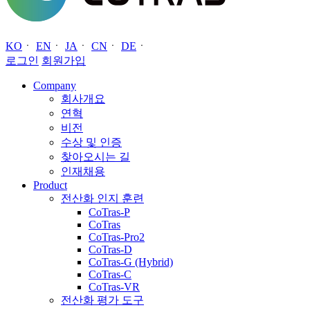
KO
ㆍ
EN
ㆍ
JA
ㆍ
CN
ㆍ
DE
ㆍ
로그인
회원가입
Company
회사개요
연혁
비전
수상 및 인증
찾아오시는 길
인재채용
Product
전산화 인지 훈련
CoTras-P
CoTras
CoTras-Pro2
CoTras-D
CoTras-G (Hybrid)
CoTras-C
CoTras-VR
전산화 평가 도구