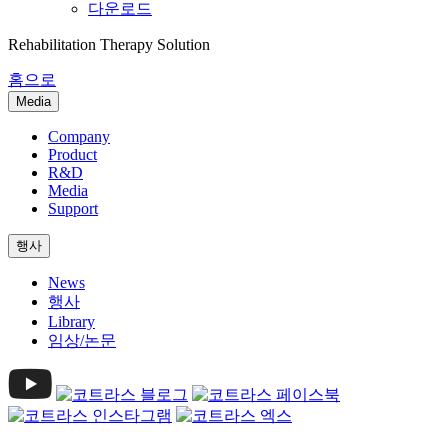
다운로드
Rehabilitation Therapy Solution
홈으로
Media
Company
Product
R&D
Media
Support
행사
News
행사
Library
임상/논문