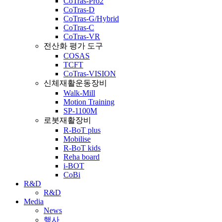
CoTras-Pro2
CoTras-D
CoTras-G/Hybrid
CoTras-C
CoTras-VR
전산화 평가 도구
COSAS
TCFT
CoTras-VISION
신체재활운동장비
Walk-Mill
Motion Training
SP-1100M
로봇재활장비
R-BoT plus
Mobilise
R-BoT kids
Reha board
i-BOT
CoBi
R&D
R&D
Media
News
행사