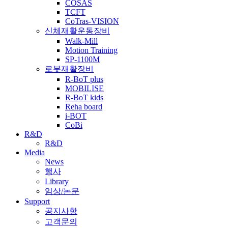
COSAS
TCFT
CoTras-VISION
신체재활운동장비
Walk-Mill
Motion Training
SP-1100M
로봇재활장비
R-BoT plus
MOBILISE
R-BoT kids
Reha board
i-BOT
CoBi
R&D
R&D
Media
News
행사
Library
임상/논문
Support
공지사항
고객문의