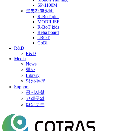
SP-1100M
로봇재활장비
R-BoT plus
MOBILISE
R-BoT kids
Reha board
i-BOT
CoBi
R&D
R&D
Media
News
행사
Library
임상/논문
Support
공지사항
고객문의
다운로드