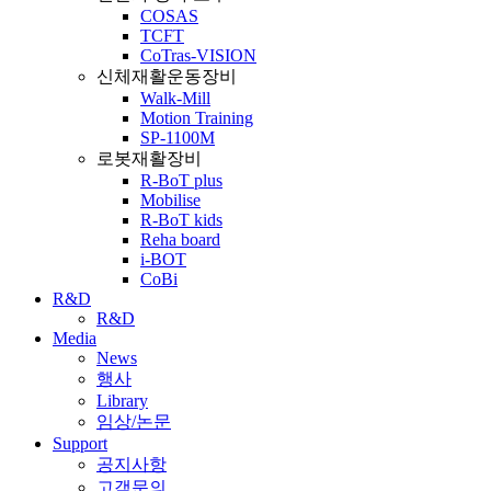
COSAS
TCFT
CoTras-VISION
신체재활운동장비
Walk-Mill
Motion Training
SP-1100M
로봇재활장비
R-BoT plus
Mobilise
R-BoT kids
Reha board
i-BOT
CoBi
R&D
R&D
Media
News
행사
Library
임상/논문
Support
공지사항
고객문의