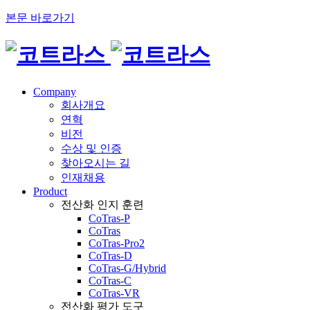
본문 바로가기
Company
회사개요
연혁
비전
수상 및 인증
찾아오시는 길
인재채용
Product
전산화 인지 훈련
CoTras-P
CoTras
CoTras-Pro2
CoTras-D
CoTras-G/Hybrid
CoTras-C
CoTras-VR
전산화 평가 도구