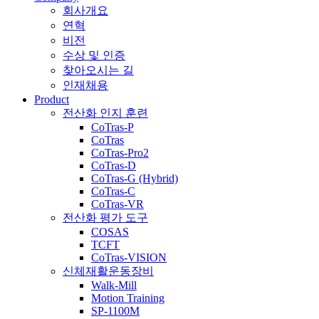
회사개요
연혁
비전
수상 및 인증
찾아오시는 길
인재채용
Product
전산화 인지 훈련
CoTras-P
CoTras
CoTras-Pro2
CoTras-D
CoTras-G (Hybrid)
CoTras-C
CoTras-VR
전산화 평가 도구
COSAS
TCFT
CoTras-VISION
신체재활운동장비
Walk-Mill
Motion Training
SP-1100M