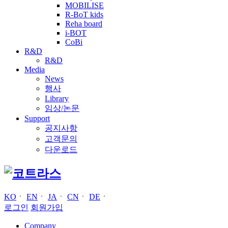
MOBILISE
R-BoT kids
Reha board
i-BOT
CoBi
R&D
R&D
Media
News
행사
Library
임상/논문
Support
공지사항
고객문의
다운로드
KO
ㆍ
EN
ㆍ
JA
ㆍ
CN
ㆍ
DE
ㆍ
로그인
회원가입
Company