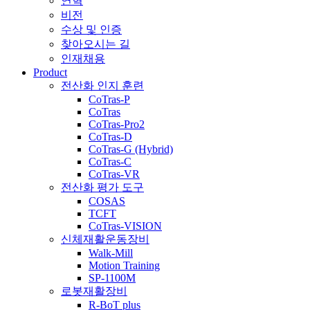
연혁
비전
수상 및 인증
찾아오시는 길
인재채용
Product
전산화 인지 훈련
CoTras-P
CoTras
CoTras-Pro2
CoTras-D
CoTras-G (Hybrid)
CoTras-C
CoTras-VR
전산화 평가 도구
COSAS
TCFT
CoTras-VISION
신체재활운동장비
Walk-Mill
Motion Training
SP-1100M
로봇재활장비
R-BoT plus