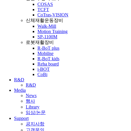
COSAS
TCFT
CoTras-VISION
신체재활운동장비
Walk-Mill
Motion Training
SP-1100M
로봇재활장비
R-BoT plus
Mobilise
R-BoT kids
Reha board
i-BOT
CoBi
R&D
R&D
Media
News
행사
Library
임상/논문
Support
공지사항
고객문의