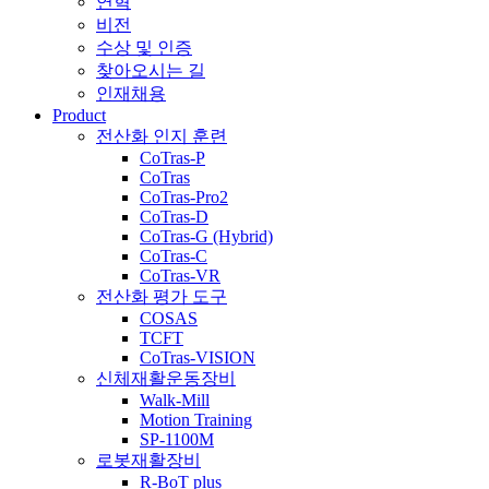
연혁
비전
수상 및 인증
찾아오시는 길
인재채용
Product
전산화 인지 훈련
CoTras-P
CoTras
CoTras-Pro2
CoTras-D
CoTras-G (Hybrid)
CoTras-C
CoTras-VR
전산화 평가 도구
COSAS
TCFT
CoTras-VISION
신체재활운동장비
Walk-Mill
Motion Training
SP-1100M
로봇재활장비
R-BoT plus