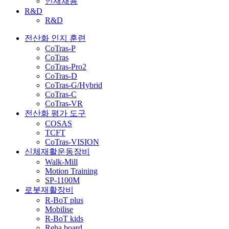
인재채용
R&D
R&D
전산화 인지 훈련
CoTras-P
CoTras
CoTras-Pro2
CoTras-D
CoTras-G/Hybrid
CoTras-C
CoTras-VR
전산화 평가 도구
COSAS
TCFT
CoTras-VISION
신체재활운동장비
Walk-Mill
Motion Training
SP-1100M
로봇재활장비
R-BoT plus
Mobilise
R-BoT kids
Reha board