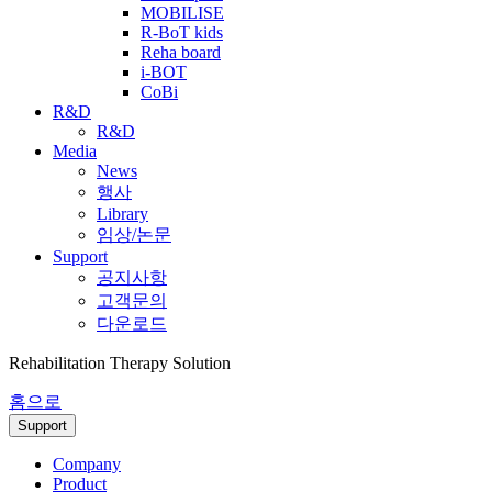
MOBILISE
R-BoT kids
Reha board
i-BOT
CoBi
R&D
R&D
Media
News
행사
Library
임상/논문
Support
공지사항
고객문의
다운로드
Rehabilitation Therapy Solution
홈으로
Support
Company
Product