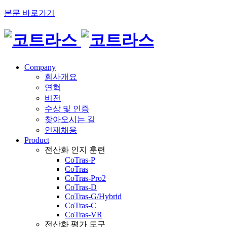
본문 바로가기
Company
회사개요
연혁
비전
수상 및 인증
찾아오시는 길
인재채용
Product
전산화 인지 훈련
CoTras-P
CoTras
CoTras-Pro2
CoTras-D
CoTras-G/Hybrid
CoTras-C
CoTras-VR
전산화 평가 도구