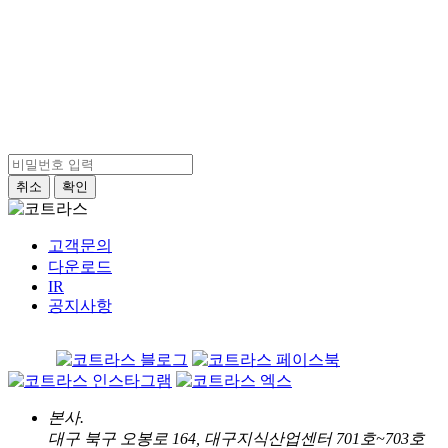
황태환
이천시장애인종합복지관
010-9562-0336
xoghks1247@ichsgwon.or.kr
2025-11-04 17:51:33
CoTras-VR
전산화 인지 훈련
취소
확인
수정
삭제
목록
고객문의
다운로드
IR
공지사항
본사.
대구 북구 오봉로 164, 대구지식산업센터 701호~703호