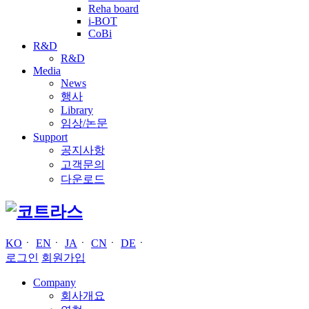
Reha board
i-BOT
CoBi
R&D
R&D
Media
News
행사
Library
임상/논문
Support
공지사항
고객문의
다운로드
KO
ㆍ
EN
ㆍ
JA
ㆍ
CN
ㆍ
DE
ㆍ
로그인
회원가입
Company
회사개요